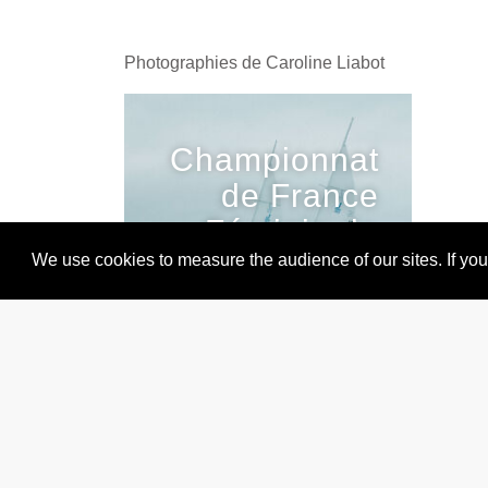
Photographies de Caroline Liabot
Championnat
de France
Féminin de
Match Racing
We use cookies to measure the audience of our sites. If you 
2024
- 306 -