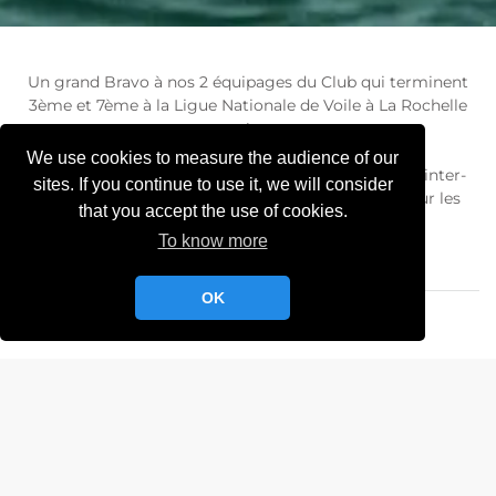
Un grand Bravo à nos 2 équipages du Club qui terminent
3ème et 7ème à la Ligue Nationale de Voile à La Rochelle
!
We use cookies to measure the audience of our
Un premier podium pour le YCC sur cette épreuve inter-
sites. If you continue to use it, we will consider
clubs, très relevée, et une qualification du club pour les
that you accept the use of cookies.
phases finales européennes en 2021 !
To know more
OK