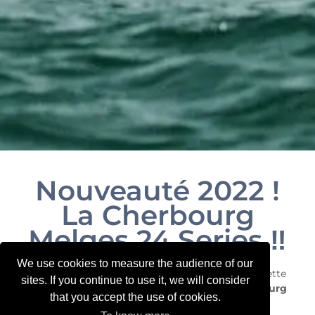
Nouveauté 2022 !
La Cherbourg
Melges 24 Series ‼️
We use cookies to measure the audience of our
Pour la toute première fois, nous organiserons cette
sites. If you continue to use it, we will consider
année une épreuve du circuit français : la
Cherbourg
that you accept the use of cookies.
Melges 24 Séries
,
le 1er, 2 et 3 avril
prochain !