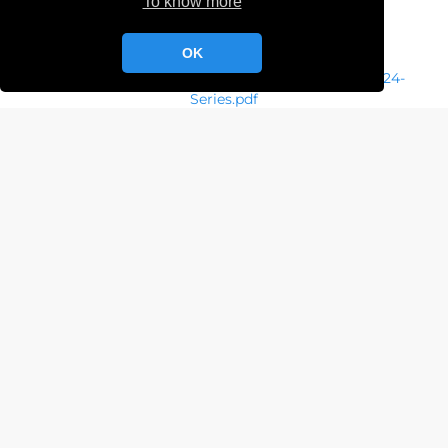
To know more
Découvrez ci-dessous l’avis de course :
OK
https://yc-cherbourg.com/wp-
content/uploads/2022/02/AC-Cherbourg-Melges-24-
Series.pdf
Le bulletin d’inscription est à télécharger ci-dessous :
https://yc-cherbourg.com/wp-
content/uploads/2022/02/Bulletin-dinscription-
Cherbourg-Melges-24-Series.pdf