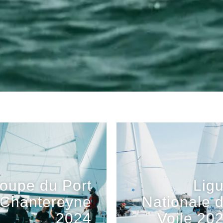
oupe du Port
Lig
Chantereyne
Nationale 
2024
Voile 20