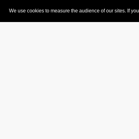
- 115 -
We use cookies to measure the audience of our sites. If you 
Championnat
du Mardi Soir
2024
- 158 -