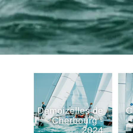
Demoizelles de
C
Cherbourg -
2024