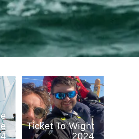
ue
de
Ticket To Wight
24
2024