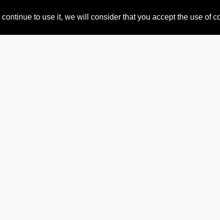
- 17 -
- 2
continue to use it, we will consider that you accept the use of 
Championnat
de France
Féminin de
Match Racing
Sélective 
2024
YC
- 306 -
- 1