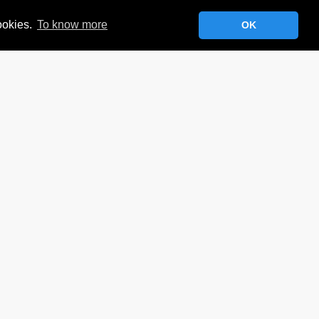
48 -
- 15 -
cookies.
To know more
OK
MR
C
01 -