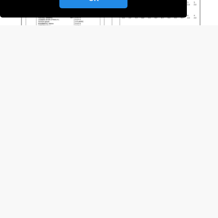
Port chantereyne – Cherbourg-Octeville – 50100
Cherbourg-en-Cotentin