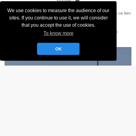
journée ! 🌦️
We use cookies to measure the audience of our
📌 Nous vous invitons à venir suivre la course en direct via ce lien
sites. If you continue to use it, we will consider
that you accept the use of cookies.
👉
https://solusport.solustop.com/tickettowight/carto
To know more
OK