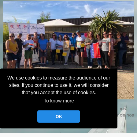
We use cookies to measure the audience of our
sites. If you continue to use it, we will consider
that you accept the use of cookies.
To know more
Bravo à toutes les participantes ! Et félicitations à nos
grandes vainqueures qui ont reçu leurs prix des mains de nos
OK
partenaires !
Flotte OR :