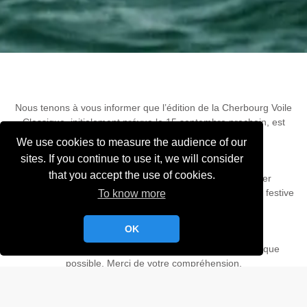
Nous tenons à vous informer que l’édition de la Cherbourg Voile
Classique, initialement prévue le 15 septembre prochain, est
reportée à 2025.
We use cookies to measure the audience of our
sites. If you continue to use it, we will consider
that you accept the use of cookies.
Malgré les efforts, nous n’avons pas réussi à mobiliser
suffisamment de concurrents pour garantir une ambiance festive
To know more
et compétitive que nous apprécions tous.
OK
Nous vous tiendrons informés de la nouvelle date dès que
possible. Merci de votre compréhension.