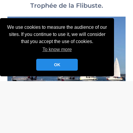
Trophée de la Flibuste.
We use cookies to measure the audience of our
sites. If you continue to use it, we will consider
that you accept the use of cookies.
To know more
OK
La Table de Normandie a l’honneur et le plaisir
d’organiser la 3ème édition du célèbre Trophée de la
Flibuste, les
6, 7 et 8 septembre 2024
en rade de
Cherbourg, avec le support de la Flotte de France et du